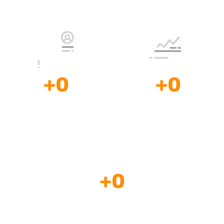
Profesionales
Experiencia
a su Disposición
+
0
+
0
Clientes
Mentorías, Consultorías
Satisfechos
y Cursos
+
0
Países con
casos de Éxito