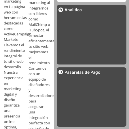
marketing
marketing al
en tu página
integrarnos
Analitica
web con
con líderes
herramientas
como
destacadas
MailChimp o
como
HubSpot. Al
ActiveCampaign,
conectar
Marketo.
eficientemente
Elevamos el
tu sitio web,
rendimiento
mejoramos
integral de
el
tu sitio web
rendimiento.
desarrollo.
Contamos
Pasarelas de Pago
Nuestra
con un
experiencia
equipo de
en
diseñadores
marketing
y
digital y
desarrolladores
diseño
para
garantiza
asegurar
una
una
presencia
integración
online
perfecta con
óptima,
el diseño de