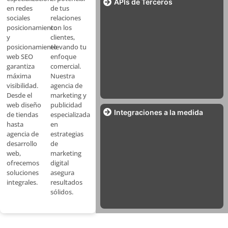
APIs de Terceros
de tus
en redes
relaciones
sociales
con los
posicionamiento
clientes,
y
elevando tu
posicionamiento
enfoque
web SEO
comercial.
garantiza
Nuestra
máxima
agencia de
visibilidad.
marketing y
Desde el
publicidad
web diseño
Integraciones a la medida
especializada
de tiendas
en
hasta
estrategias
agencia de
de
desarrollo
marketing
web,
digital
ofrecemos
asegura
soluciones
resultados
integrales.
sólidos.