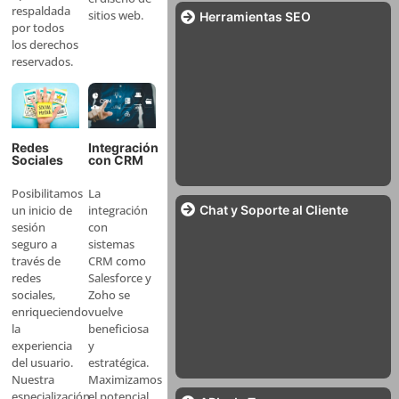
respaldada
sitios web.
Herramientas SEO
por todos
los derechos
reservados.
Integración
Redes
con CRM
Sociales
La
Posibilitamos
Chat y Soporte al Cliente
integración
un inicio de
con
sesión
sistemas
seguro a
CRM como
través de
Salesforce y
redes
Zoho se
sociales,
vuelve
enriqueciendo
beneficiosa
la
y
experiencia
estratégica.
del usuario.
Maximizamos
Nuestra
el potencial
especialización