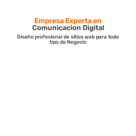
Empresa Experta en
Comunicacion Digital
Diseño profesional de sitios web para todo
tipo de Negocio
Estrategias de comunicación
Reconocemos y definimos las oportunidades de
comunicación para tu empresa o negocio.
Planificamos y redactamos acciones orientadas a
impulsar tu comunicación en los diferentes canales
digitales, con el propósito de aumentar las ventas y
Comunicación
Tono de voz
alcanzar tus objetivos de manera efectiva.
corporativa
Definimos la esencia de
Identificamos