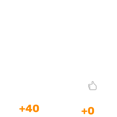
Profesionales en Comunicación Digital
Datos que demuestran nuestro impacto como agencia
de comunicaciones
+
40
+
0
Años de