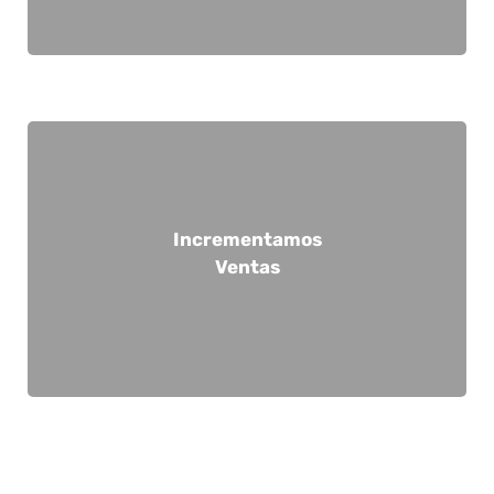
visibilidad de tu marca, logrando cerrar más clientes.
Incrementamos
innovadoras de comunicación digital que optimizan la
aumentando las ventas. Nos enfocamos en técnicas
Ventas
generan interés en tus productos o servicios,
Desarrollamos estrategias sólidas de comunicación que