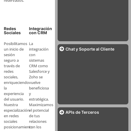
reservados.
Integración
Redes
con CRM
Sociales
La
Posibilitamos
Chat y Soporte al Cliente
integración
un inicio de
con
sesión
sistemas
seguro a
CRM como
través de
Salesforce y
redes
Zoho se
sociales,
vuelve
enriqueciendo
beneficiosa
la
y
experiencia
estratégica.
del usuario.
Maximizamos
Nuestra
el potencial
especialización
APIs de Terceros
de tus
en redes
relaciones
sociales
con los
posicionamiento