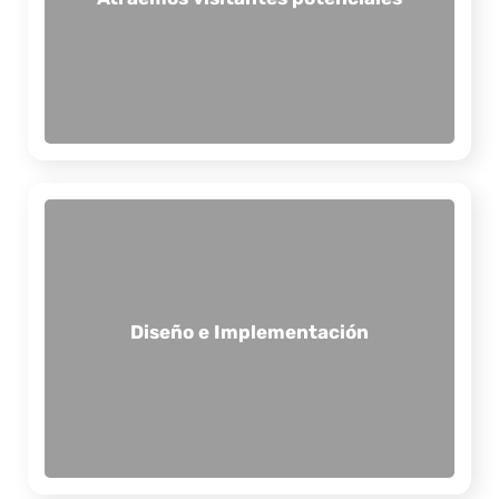
colaborativamente por la experticia de nuestro
engine optimization SEO, direccionada
con una estrategia de palabras clave y search
Optimizamos los contenidos e imágenes de la web
Diseñamos estrategias de conversión efectivas que
destacan los puntos clave de cada cliente.
Optimizamos cada etapa del recorrido del
comprador para captar su interés, guiándolo de
Diseño e Implementación
manera natural hasta la conversión. Nuestro
enfoque en el diseño de páginas web garantiza una
experiencia fluida y atractiva para los usuarios. Esto
no solo maximiza resultados, sino que también
fortalece la relación con la marca.