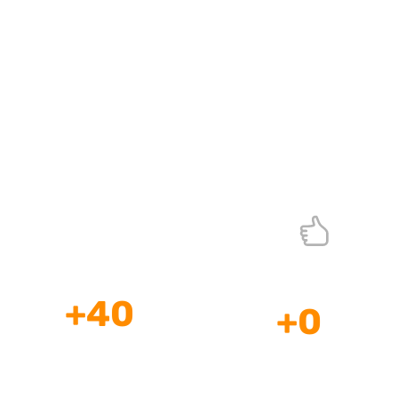
Expertos en Diseño de Páginas Web en
Bogotá
¡Páginas Web Profesionales que sí Venden!
+
40
+
0
Años de
Profesionales
Experiencia
a tu Disposición