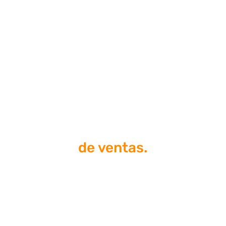
Tu página web es la herramienta
#1
de ventas.