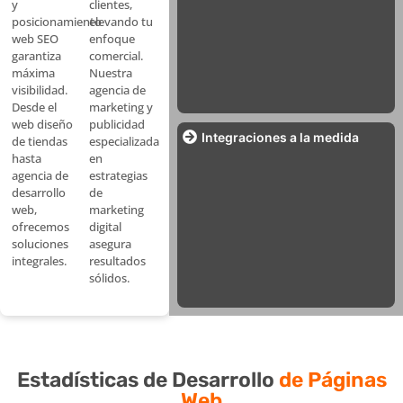
clientes,
y
elevando tu
posicionamiento
enfoque
web SEO
comercial.
garantiza
Nuestra
máxima
agencia de
visibilidad.
marketing y
Desde el
publicidad
web diseño
Integraciones a la medida
especializada
de tiendas
en
hasta
estrategias
agencia de
de
desarrollo
marketing
web,
digital
ofrecemos
asegura
soluciones
resultados
integrales.
sólidos.
Estadísticas de Desarrollo
de Páginas
Web