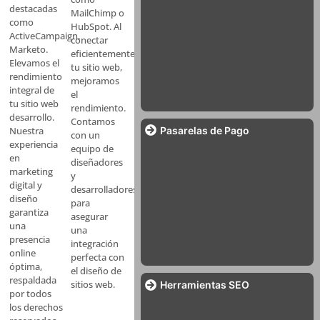
destacadas
MailChimp o
como
HubSpot. Al
ActiveCampaign,
conectar
Marketo.
eficientemente
Elevamos el
tu sitio web,
rendimiento
mejoramos
integral de
el
tu sitio web
rendimiento.
desarrollo.
Contamos
Pasarelas de Pago
Nuestra
con un
experiencia
equipo de
en
diseñadores
marketing
y
digital y
desarrolladores
diseño
para
garantiza
asegurar
una
una
presencia
integración
online
perfecta con
óptima,
el diseño de
respaldada
sitios web.
Herramientas SEO
por todos
los derechos