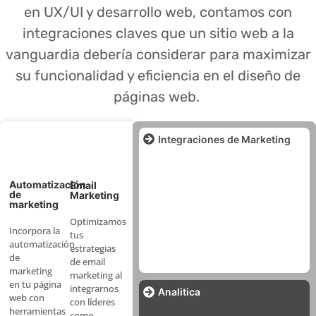
en UX/UI y desarrollo web, contamos con
integraciones claves que un sitio web a la
vanguardia debería considerar para maximizar
su funcionalidad y eficiencia en el diseño de
páginas web.
Integraciones de Marketing
Automatización
Email
de
Marketing
marketing
Optimizamos
Incorpora la
tus
automatización
estrategias
de
de email
marketing
marketing al
en tu página
integrarnos
Analitica
web con
con líderes
herramientas
como