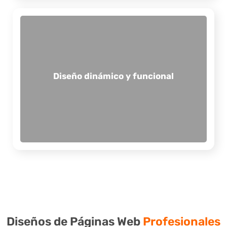
comerciales mediante soluciones personalizadas.
conversiones y el cumplimiento de objetivos
y funcionales. Esto se traduce en mayores
de páginas web permite crear interfaces atractivas
Diseño dinámico y funcional
mejora la experiencia del usuario. Un buen diseño
móviles no solo luce profesional, sino que también
para la conversión y adaptado a dispositivos
armonioso. Un sitio web bien diseñado, optimizado
Las personas se sienten atraídas por lo visualmente
Diseños de Páginas Web
Profesionales