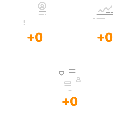
+
0
+
0
Desarrollo de
Diseño de Páginas
Sitios Web
Web Ecommerce
+
0
Desarrollos Web
a la Medida