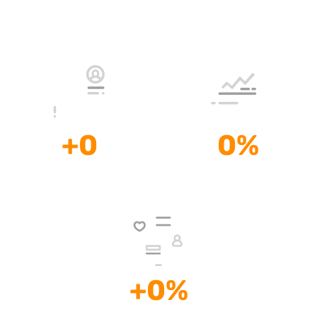
a su Disposición
Experiencia
+
0
0
%
Desarrollo de
Incremento
Sitios Web Profesionales
de las ventas
+
0
%
Aumento de la