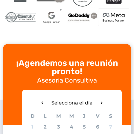
¡Agendemos una reunión
pronto!
Asesoría Consultiva