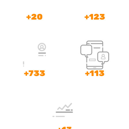
Clientify, diseñamos
flujos que nutren
+20
+123
prospectos de forma
Años de Experiencia
Profesionales a tu
automática y
Disposición
conectamos marketing
con ventas en un solo
sistema.
+733
+113
Clientes Satisfechos
Mentorías, Consultorías
y Cursos