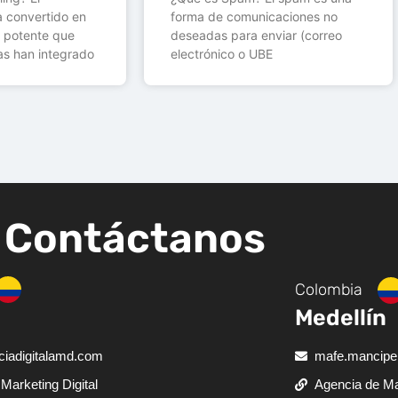
ha convertido en
forma de comunicaciones no
 potente que
deseadas para enviar (correo
s han integrado
electrónico o UBE
Contáctanos
Colombia
Medellín
iadigitalamd.com
mafe.mancipe
Marketing Digital
Agencia de Mar