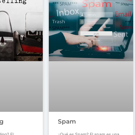
ng
Spam
ling? El
¿Qué es Spam? El spam es una