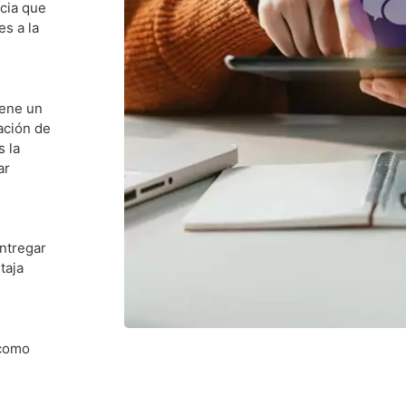
ncia que
es a la
iene un
ación de
s la
ar
entregar
taja
 como