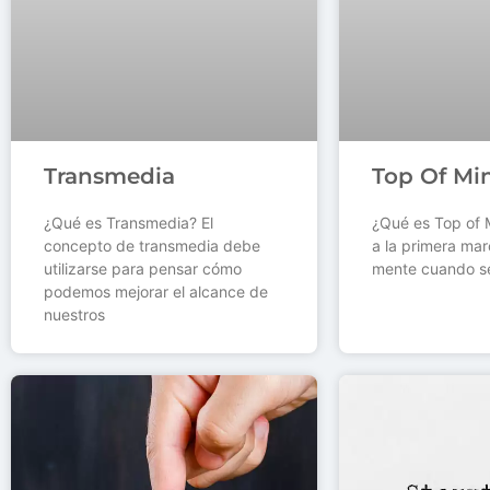
Transmedia
Top Of Mi
¿Qué es Transmedia? El
¿Qué es Top of M
concepto de transmedia debe
a la primera mar
utilizarse para pensar cómo
mente cuando s
podemos mejorar el alcance de
nuestros