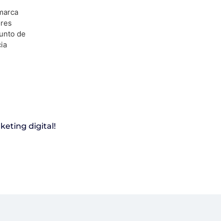
marca
ores
unto de
cia
eting digital!