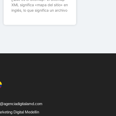
XML significa «mapa del sitio» en
inglés, lo que significa un archivo
@agenciadigitalamd.com
keting Digital Medellín