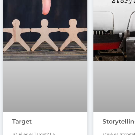
Target
Storytelli
¿Qué es el Target? La
¿Qué es Storytel