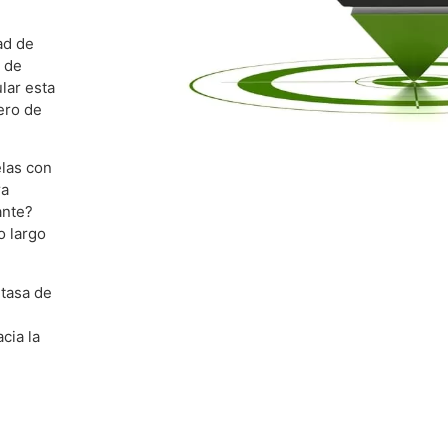
ad de
d de
lar esta
ero de
las con
ra
ante?
o largo
 tasa de
cia la