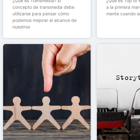
¿Qué es Transmedia? El
¿Qué es Top of M
concepto de transmedia debe
a la primera mar
utilizarse para pensar cómo
mente cuando s
podemos mejorar el alcance de
nuestros