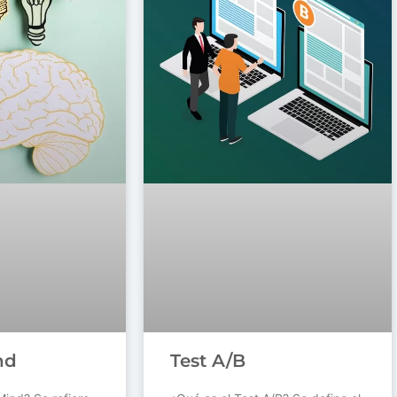
nd
Test A/B