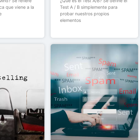
ind? Se refiere
¿Qué es el Test A/B? Se define el
ca que viene a la
Test A / B simplemente para
e
probar nuestros propios
elementos