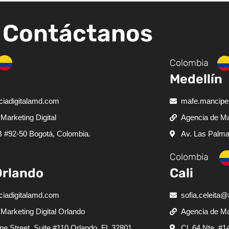
Contáctanos
Colombia
Medellín
iadigitalamd.com
mafe.mancipe
Marketing Digital
Agencia de Mar
B #92-50 Bogotá, Colombia.
Av. Las Palma
Colombia
Orlando
Cali
iadigitalamd.com
sofia.celeita
Marketing Digital Orlando
Agencia de Mar
ne Street, Suite #110 Orlando, FL 32801
Cl. 64 Nte. #1