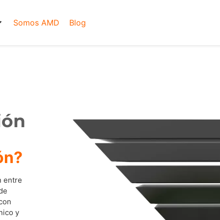
Somos AMD
Blog
ión
ón?
n entre
 de
 con
nico y