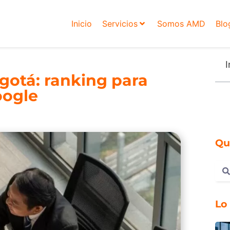
Inicio
Servicios
Somos AMD
Blo
I
gotá: ranking para
oogle
Qu
Lo