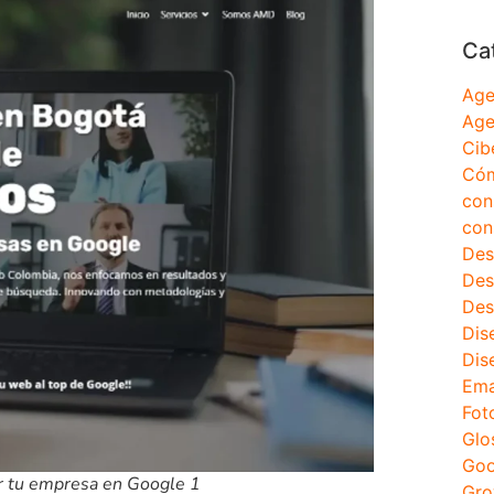
Ca
Age
Age
Cib
Cóm
con
con
Des
Des
Des
Dis
Dis
Ema
Fot
Glo
Goo
ar tu empresa en Google 1
Gro