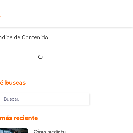
g
ndice de Contenido
é buscas
 más reciente
Cómo medir tu