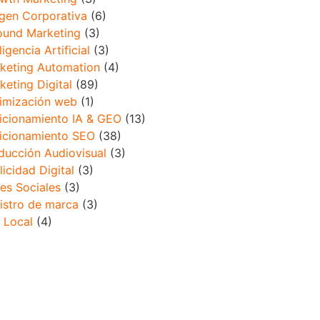
gen Corporativa
(6)
ound Marketing
(3)
ligencia Artificial
(3)
keting Automation
(4)
keting Digital
(89)
imización web
(1)
icionamiento IA & GEO
(13)
icionamiento SEO
(38)
ducción Audiovisual
(3)
licidad Digital
(3)
es Sociales
(3)
istro de marca
(3)
 Local
(4)