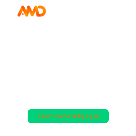
Blog de Marketing
Digital, Diseño de
Páginas Web y SEO.
Últimas tendencias y noticias sobre Marketing
Digital y contenido de valor para posicionar tu
empresa en internet.
Aprende más con nuestro:
Glosario de marketing digital