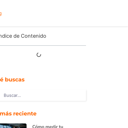
g
ndice de Contenido
é buscas
 más reciente
Cómo medir tu