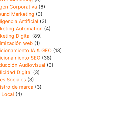
gen Corporativa
(6)
ound Marketing
(3)
ligencia Artificial
(3)
keting Automation
(4)
keting Digital
(89)
imización web
(1)
icionamiento IA & GEO
(13)
icionamiento SEO
(38)
ducción Audiovisual
(3)
licidad Digital
(3)
es Sociales
(3)
istro de marca
(3)
 Local
(4)