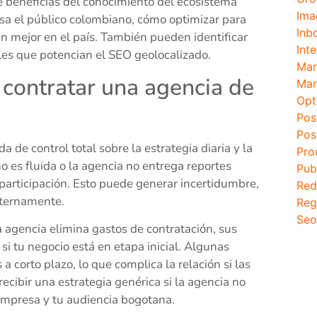
e beneficias del conocimiento del ecosistema
Ima
sa el público colombiano, cómo optimizar para
Inb
n mejor en el país. También pueden identificar
Inte
les que potencian el SEO geolocalizado.
Mar
 contratar una agencia de
Mar
Opt
Pos
Pos
 de control total sobre la estrategia diaria y la
Pro
 es fluida o la agencia no entrega reportes
Pub
 participación. Esto puede generar incertidumbre,
Red
nternamente.
Reg
Seo
 agencia elimina gastos de contratación, sus
 tu negocio está en etapa inicial. Algunas
 corto plazo, lo que complica la relación si las
recibir una estrategia genérica si la agencia no
 empresa y tu audiencia bogotana.