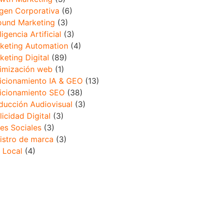
gen Corporativa
(6)
ound Marketing
(3)
ligencia Artificial
(3)
keting Automation
(4)
keting Digital
(89)
imización web
(1)
icionamiento IA & GEO
(13)
icionamiento SEO
(38)
ducción Audiovisual
(3)
licidad Digital
(3)
es Sociales
(3)
istro de marca
(3)
 Local
(4)