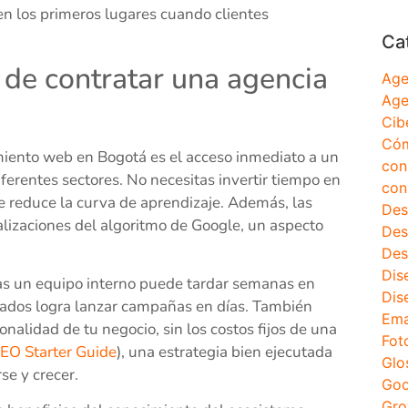
 en los primeros lugares cuando clientes
Ca
 de contratar una agencia
Age
Age
Cib
Cóm
amiento web en Bogotá es el acceso inmediato a un
con
ferentes sectores. No necesitas invertir tiempo en
con
ue reduce la curva de aprendizaje. Además, las
Des
lizaciones del algoritmo de Google, un aspecto
Des
Des
Dis
ras un equipo interno puede tardar semanas en
Dis
izados logra lanzar campañas en días. También
Ema
ionalidad de tu negocio, sin los costos fijos de una
Fot
EO Starter Guide
), una estrategia bien ejecutada
Glo
se y crecer.
Goo
Gro