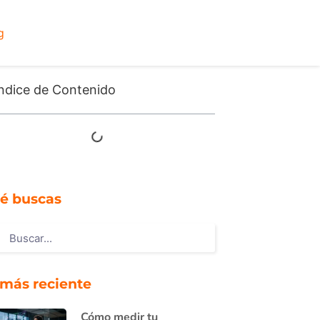
g
ndice de Contenido
é buscas
 más reciente
Cómo medir tu