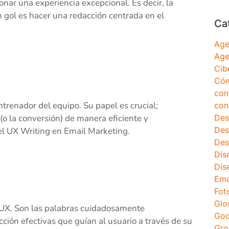
ionar una experiencia excepcional. Es decir, la
n gol es hacer una redacción centrada en el
Ca
Age
Age
Cib
Cóm
con
ntrenador del equipo. Su papel es crucial;
con
Des
 (o la conversión) de manera eficiente y
Des
r el UX Writing en Email Marketing.
Des
Dis
Dis
Ema
Fot
Glo
 UX. Son las palabras cuidadosamente
Goo
acción efectivas que guían al usuario a través de su
Gro