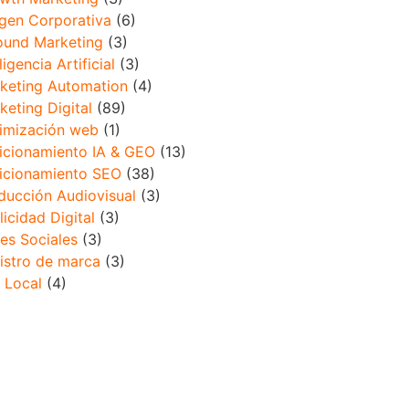
gen Corporativa
(6)
ound Marketing
(3)
ligencia Artificial
(3)
keting Automation
(4)
keting Digital
(89)
imización web
(1)
icionamiento IA & GEO
(13)
icionamiento SEO
(38)
ducción Audiovisual
(3)
licidad Digital
(3)
es Sociales
(3)
istro de marca
(3)
 Local
(4)