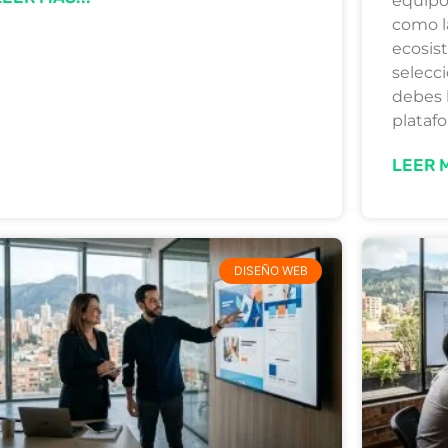
equipo
como la
ecosist
selecc
debes 
plataf
LEER M
DISEÑO WEB