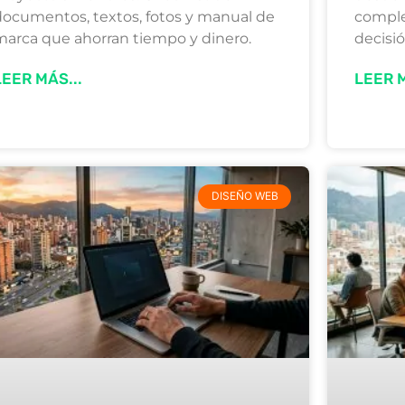
documentos, textos, fotos y manual de
comple
marca que ahorran tiempo y dinero.
decisió
LEER MÁS...
LEER M
DISEÑO WEB