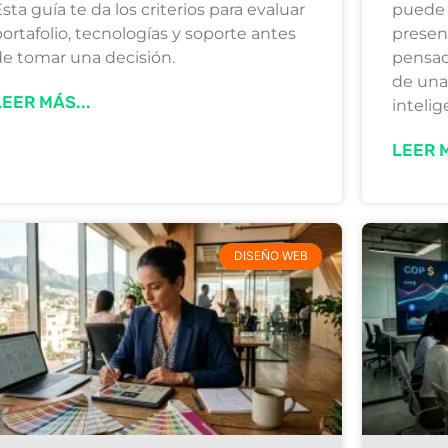
sta guía te da los criterios para evaluar
puede 
ortafolio, tecnologías y soporte antes
presen
de tomar una decisión.
pensad
de una
LEER MÁS...
intelig
LEER M
DISEÑO WEB