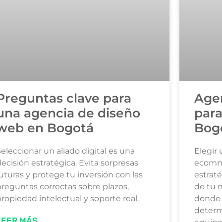
Preguntas clave para
Age
una agencia de diseño
par
web en Bogotá
Bogo
eleccionar un aliado digital es una
Elegir
ecisión estratégica. Evita sorpresas
ecomme
uturas y protege tu inversión con las
estraté
preguntas correctas sobre plazos,
de tu 
ropiedad intelectual y soporte real.
donde 
determ
LEER MÁS...