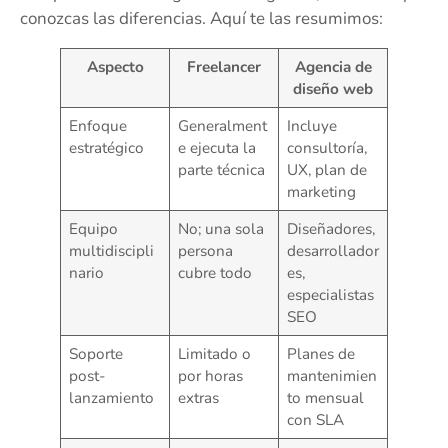
conozcas las diferencias. Aquí te las resumimos:
Aspecto
Freelancer
Agencia de
diseño web
Enfoque
Generalment
Incluye
estratégico
e ejecuta la
consultoría,
parte técnica
UX, plan de
marketing
Equipo
No; una sola
Diseñadores,
multidiscipli
persona
desarrollador
nario
cubre todo
es,
especialistas
SEO
Soporte
Limitado o
Planes de
post-
por horas
mantenimien
lanzamiento
extras
to mensual
con SLA