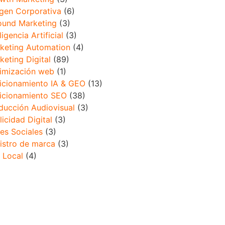
gen Corporativa
(6)
ound Marketing
(3)
ligencia Artificial
(3)
keting Automation
(4)
keting Digital
(89)
imización web
(1)
icionamiento IA & GEO
(13)
icionamiento SEO
(38)
ducción Audiovisual
(3)
licidad Digital
(3)
es Sociales
(3)
istro de marca
(3)
 Local
(4)