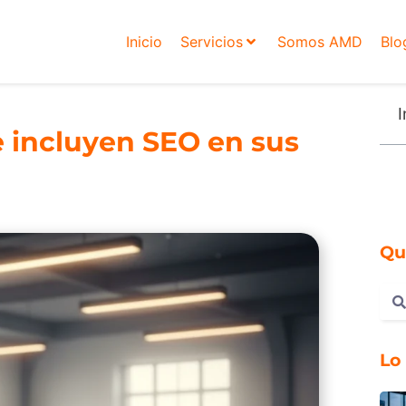
Inicio
Servicios
Somos AMD
Blo
I
 incluyen SEO en sus
Qu
Lo