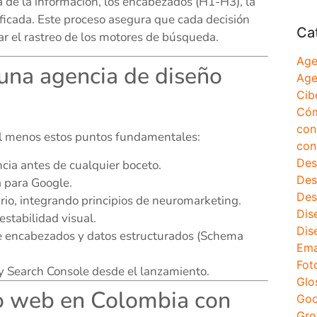
a de la información, los encabezados (H1-H3), la
ficada. Este proceso asegura que cada decisión
Ca
itar el rastreo de los motores de búsqueda.
Age
 una agencia de diseño
Age
Cib
Cóm
con
 al menos estos puntos fundamentales:
con
Des
ia antes de cualquier boceto.
Des
a para Google.
Des
rio, integrando principios de neuromarketing.
Dis
estabilidad visual.
Dis
e encabezados y datos estructurados (Schema
Ema
Fot
y Search Console desde el lanzamiento.
Glo
ño web en Colombia con
Goo
Gro