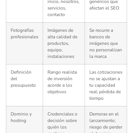
inicio, nosotros,
genéricos que
servicios,
afectan el SEO
contacto
Fotografías
Imágenes de
Se recurre a
profesionales
alta calidad de
bancos de
productos,
imágenes que
equipo,
no personalizan
instalaciones
la marca
Definición
Rango realista
Las cotizaciones
del
de inversión
no se ajustan a
presupuesto
acorde a los
tu capacidad
objetivos
real; pérdida de
tiempo
Dominio y
Credenciales o
Demoras en el
hosting
decisión sobre
lanzamiento;
quién los
riesgo de perder