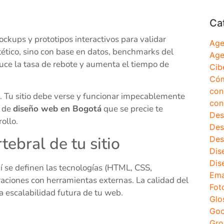
Ca
ckups y prototipos interactivos para validar
Age
tético, sino con base en datos, benchmarks del
Age
duce la tasa de rebote y aumenta el tiempo de
Cib
Cóm
con
. Tu sitio debe verse y funcionar impecablemente
con
a de
diseño web en Bogotá
que se precie te
Des
ollo.
Des
ebral de tu sitio
Des
Dis
Dis
uí se definen las tecnologías (HTML, CSS,
Ema
graciones con herramientas externas. La calidad del
Fot
a escalabilidad futura de tu web.
Glo
Goo
Gro