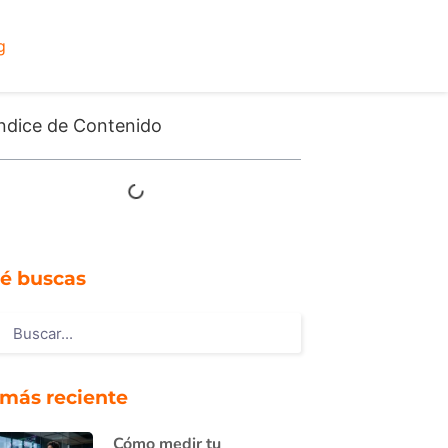
g
ndice de Contenido
é buscas
 más reciente
Cómo medir tu