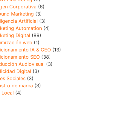
gen Corporativa
(6)
ound Marketing
(3)
ligencia Artificial
(3)
keting Automation
(4)
keting Digital
(89)
imización web
(1)
icionamiento IA & GEO
(13)
icionamiento SEO
(38)
ducción Audiovisual
(3)
licidad Digital
(3)
es Sociales
(3)
istro de marca
(3)
 Local
(4)