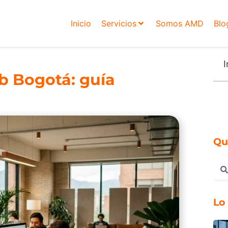
Inicio
Servicios
Somos AMD
Blo
I
b Bogotá: guía
Qu
Lo