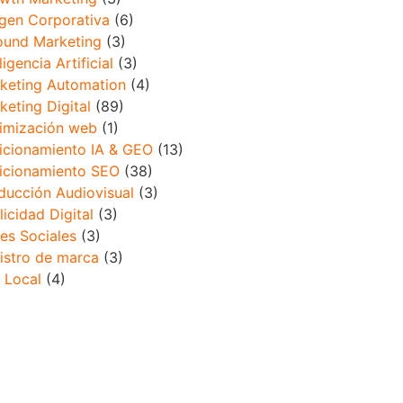
gen Corporativa
(6)
ound Marketing
(3)
ligencia Artificial
(3)
keting Automation
(4)
keting Digital
(89)
imización web
(1)
icionamiento IA & GEO
(13)
icionamiento SEO
(38)
ducción Audiovisual
(3)
licidad Digital
(3)
es Sociales
(3)
istro de marca
(3)
 Local
(4)