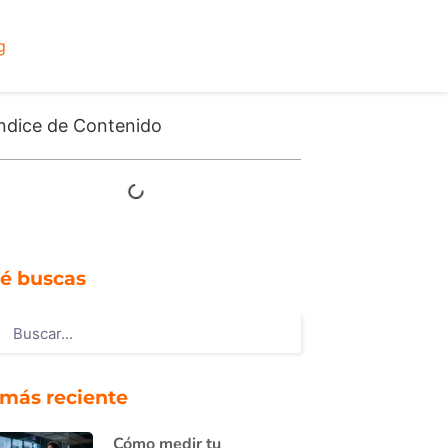
g
ndice de Contenido
é buscas
 más reciente
Cómo medir tu