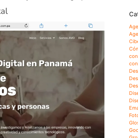
al
Ca
Age
Age
Cib
Cóm
con
con
Des
Des
Des
Dis
Dis
Ema
Fot
Glo
Goo
Gro