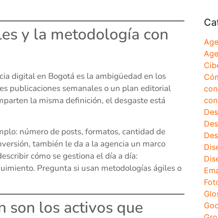
Ca
les y la metodología con
Age
Age
Cib
cia digital en Bogotá es la ambigüedad en los
Cóm
res publicaciones semanales o un plan editorial
con
mparten la misma definición, el desgaste está
con
Des
Des
emplo: número de posts, formatos, cantidad de
Des
inversión, también le da a la agencia un marco
Dis
scribir cómo se gestiona el día a día:
Dis
uimiento. Pregunta si usan metodologías ágiles o
Ema
Fot
Glo
n son los activos que
Goo
Gro