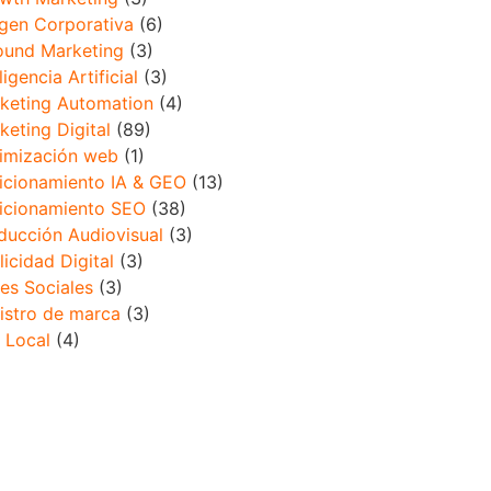
gen Corporativa
(6)
ound Marketing
(3)
ligencia Artificial
(3)
keting Automation
(4)
keting Digital
(89)
imización web
(1)
icionamiento IA & GEO
(13)
icionamiento SEO
(38)
ducción Audiovisual
(3)
licidad Digital
(3)
es Sociales
(3)
istro de marca
(3)
 Local
(4)