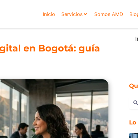
Inicio
Servicios
Somos AMD
Blo
I
gital en Bogotá: guía
Qu
Lo