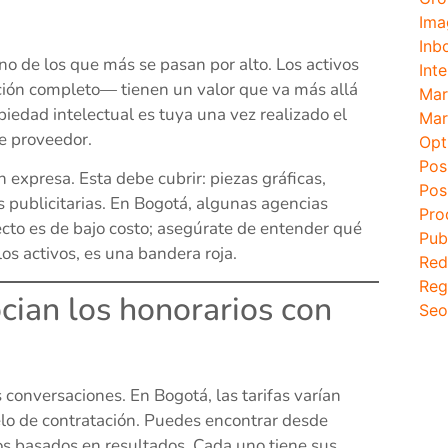
Ima
Inb
no de los que más se pasan por alto. Los activos
Inte
ión completo— tienen un valor que va más allá
Mar
opiedad intelectual es tuya una vez realizado el
Mar
e proveedor.
Opt
Pos
 expresa. Esta debe cubrir: piezas gráficas,
Pos
s publicitarias. En Bogotá, algunas agencias
Pro
cto es de bajo costo; asegúrate de entender qué
Pub
os activos, es una bandera roja.
Red
Reg
cian los honorarios con
Seo
as conversaciones. En Bogotá, las tarifas varían
elo de contratación. Puedes encontrar desde
s basados en resultados. Cada uno tiene sus