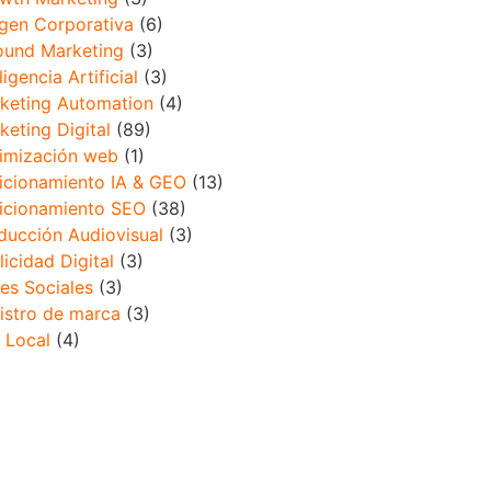
gen Corporativa
(6)
ound Marketing
(3)
ligencia Artificial
(3)
keting Automation
(4)
keting Digital
(89)
imización web
(1)
icionamiento IA & GEO
(13)
icionamiento SEO
(38)
ducción Audiovisual
(3)
licidad Digital
(3)
es Sociales
(3)
istro de marca
(3)
 Local
(4)