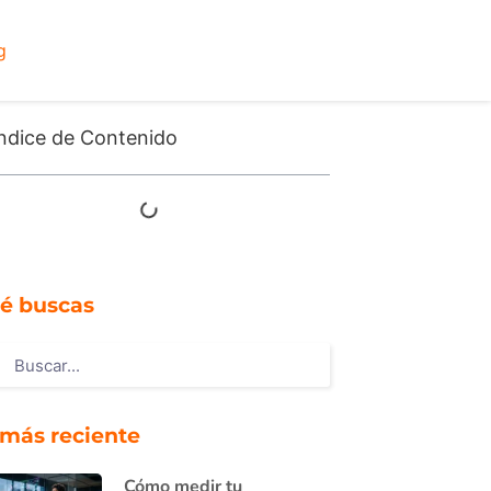
g
ndice de Contenido
é buscas
 más reciente
Cómo medir tu