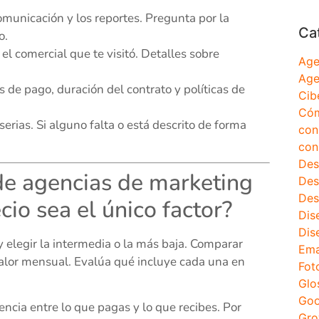
comunicación y los reportes. Pregunta por la
Ca
o.
 el comercial que te visitó. Detalles sobre
Age
Age
 de pago, duración del contrato y políticas de
Cib
Cóm
rias. Si alguno falta o está descrito de forma
con
con
Des
e agencias de marketing
Des
Des
cio sea el único factor?
Dis
Dis
y elegir la intermedia o la más baja. Comparar
Ema
 valor mensual. Evalúa qué incluye cada una en
Fot
Glo
Goo
ncia entre lo que pagas y lo que recibes. Por
Gro