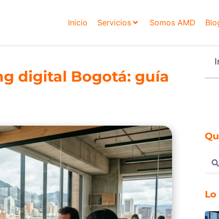
Inicio
Servicios
Somos AMD
Blo
I
g digital Bogotá: guía
Qu
Lo