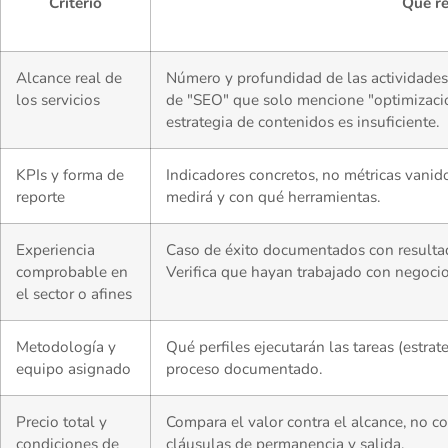
Criterio
Qué re
Alcance real de
Número y profundidad de las actividades
los servicios
de "SEO" que solo mencione "optimizació
estrategia de contenidos es insuficiente.
KPIs y forma de
Indicadores concretos, no métricas vanid
reporte
medirá y con qué herramientas.
Experiencia
Caso de éxito documentados con resultad
comprobable en
Verifica que hayan trabajado con negocio
el sector o afines
Metodología y
Qué perfiles ejecutarán las tareas (estrate
equipo asignado
proceso documentado.
Precio total y
Compara el valor contra el alcance, no co
condiciones de
cláusulas de permanencia y salida.