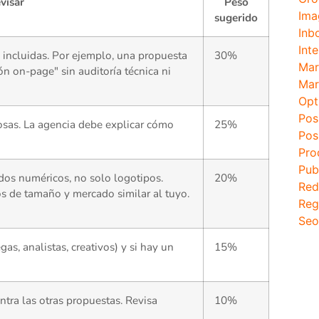
visar
Peso
Ima
sugerido
Inb
Inte
 incluidas. Por ejemplo, una propuesta
30%
Mar
n on-page" sin auditoría técnica ni
Mar
Opt
Pos
osas. La agencia debe explicar cómo
25%
Pos
Pro
Pub
os numéricos, no solo logotipos.
20%
Red
s de tamaño y mercado similar al tuyo.
Reg
Seo
gas, analistas, creativos) y si hay un
15%
ntra las otras propuestas. Revisa
10%