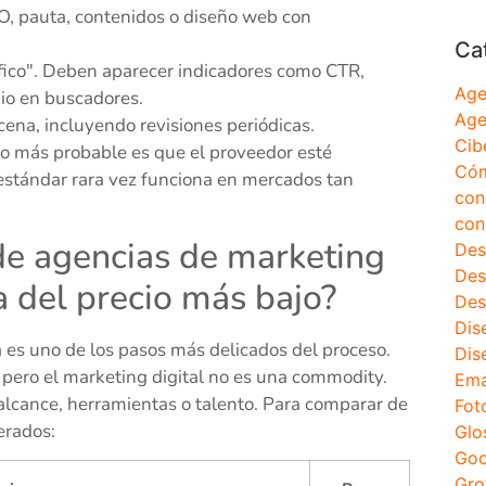
O, pauta, contenidos o diseño web con
Ca
áfico". Deben aparecer indicadores como CTR,
Age
dio en buscadores.
Age
ena, incluyendo revisiones periódicas.
Cib
 lo más probable es que el proveedor esté
Cóm
 estándar rara vez funciona en mercados tan
con
con
e agencias de marketing
Des
Des
a del precio más bajo?
Des
Dis
es uno de los pasos más delicados del proceso.
Dis
, pero el marketing digital no es una commodity.
Ema
alcance, herramientas o talento. Para comparar de
Fot
erados:
Glo
Goo
Gro