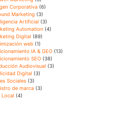
gen Corporativa
(6)
ound Marketing
(3)
ligencia Artificial
(3)
keting Automation
(4)
keting Digital
(89)
imización web
(1)
icionamiento IA & GEO
(13)
icionamiento SEO
(38)
ducción Audiovisual
(3)
licidad Digital
(3)
es Sociales
(3)
istro de marca
(3)
 Local
(4)