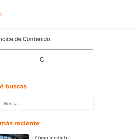
g
ndice de Contenido
é buscas
 más reciente
Cómo medir tu