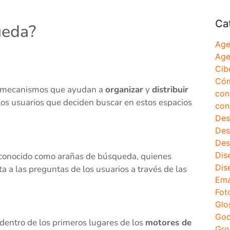
Ca
ueda?
Age
Age
Cib
Cóm
mecanismos que ayudan a
organizar
y
distribuir
con
 los usuarios que deciden buscar en estos espacios
con
Des
Des
Des
Dis
r conocido como arañas de búsqueda, quienes
Dis
 a las preguntas de los usuarios a través de las
Ema
Fot
Glo
Goo
 dentro de los primeros lugares de los
motores de
Gro