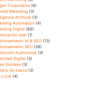
gen Corporativa
(6)
ound Marketing
(3)
ligencia Artificial
(3)
keting Automation
(4)
keting Digital
(89)
imización web
(1)
icionamiento IA & GEO
(13)
icionamiento SEO
(38)
ducción Audiovisual
(3)
licidad Digital
(3)
es Sociales
(3)
istro de marca
(3)
 Local
(4)