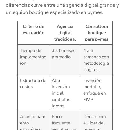
diferencias clave entre una agencia digital grande y
un equipo boutique especializado en pymes.
Criterio de
Agencia
Consultora
evaluación
digital
boutique
tradicional
para pymes
Tiempo de
3 a 6 meses
4 a 8
implementac
promedio
semanas con
ión
metodología
s ágiles
Estructura de
Alta
Inversión
costos
inversión
modular,
inicial,
enfoque en
contratos
MVP
largos
Acompañami
Poco
Directo con
ento
frecuente,
el líder del
estratégico
ejecutivo de
proyecto