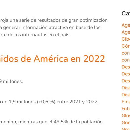
Ca
roja una serie de resultados de gran optimización
Age
a generar información atractiva en base de los
Age
te de los internautas en el país.
Cib
Cóm
con
nidos de América en 2022
con
Des
Des
Des
9 millones.
Dis
Dis
 en 1,9 millones (+0,6 %) entre 2021 y 2022.
Ema
Fot
Glo
emenino, mientras que el 49,5% de la población
Goo
Gro