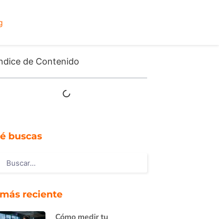
g
ndice de Contenido
é buscas
 más reciente
Cómo medir tu