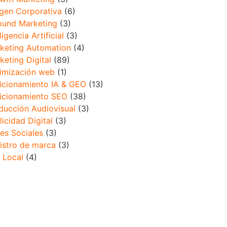
gen Corporativa
(6)
ound Marketing
(3)
ligencia Artificial
(3)
keting Automation
(4)
keting Digital
(89)
imización web
(1)
icionamiento IA & GEO
(13)
icionamiento SEO
(38)
ducción Audiovisual
(3)
licidad Digital
(3)
es Sociales
(3)
istro de marca
(3)
 Local
(4)