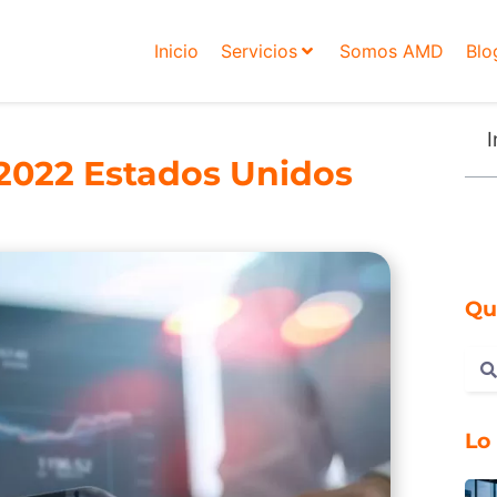
Inicio
Servicios
Somos AMD
Blo
I
s 2022 Estados Unidos
Qu
Lo