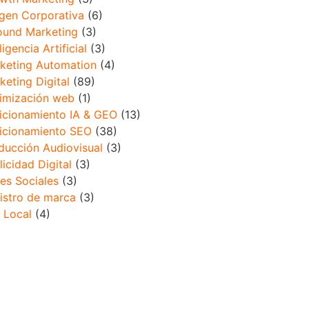
gen Corporativa
(6)
ound Marketing
(3)
ligencia Artificial
(3)
keting Automation
(4)
keting Digital
(89)
imización web
(1)
icionamiento IA & GEO
(13)
icionamiento SEO
(38)
ducción Audiovisual
(3)
licidad Digital
(3)
es Sociales
(3)
istro de marca
(3)
 Local
(4)