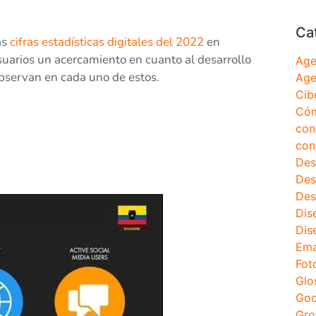
Ca
as
cifras estadísticas digitales del 2022
en
suarios un acercamiento en cuanto al desarrollo
Age
observan en cada uno de estos.
Age
Cib
Cóm
con
con
Des
Des
Des
Dis
Dis
Ema
Fot
Glo
Goo
Gro