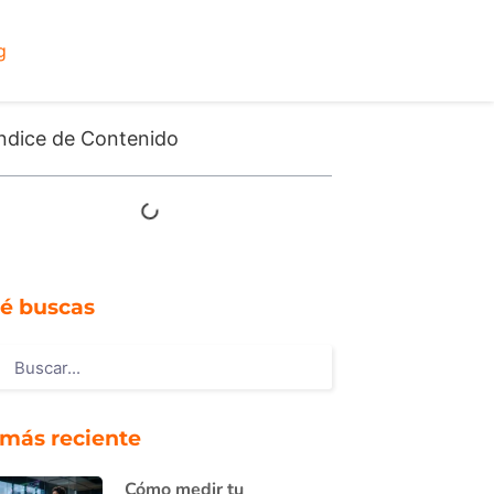
g
ndice de Contenido
é buscas
 más reciente
Cómo medir tu