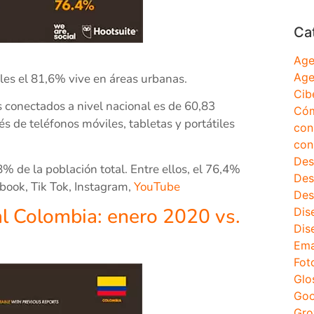
Ca
Age
Age
les el 81,6% vive en áreas urbanas.
Cib
 conectados a nivel nacional es de 60,83
Cóm
s de teléfonos móviles, tabletas y portátiles
con
con
Des
8% de la población total. Entre ellos, el 76,4%
Des
ebook, Tik Tok, Instagram,
YouTube
Des
al Colombia: enero 2020 vs.
Dis
Dis
Ema
Fot
Glo
Goo
Gro