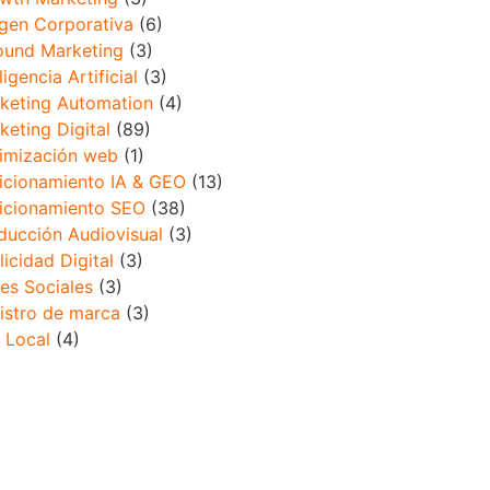
gen Corporativa
(6)
ound Marketing
(3)
ligencia Artificial
(3)
keting Automation
(4)
keting Digital
(89)
imización web
(1)
icionamiento IA & GEO
(13)
icionamiento SEO
(38)
ducción Audiovisual
(3)
licidad Digital
(3)
es Sociales
(3)
istro de marca
(3)
 Local
(4)