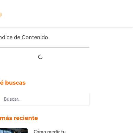
g
ndice de Contenido
é buscas
 más reciente
Cómo medir tu